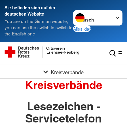
Sie befinden sich auf der
Sprache wechseln zu
deutschen Website
You are on the German website,
you can use the switch to switch to
Alles klar
the English one
Ortsverein
Erlensee-Neuberg
Kreisverbände
Kreisverbände
Lesezeichen -
Servicetelefon