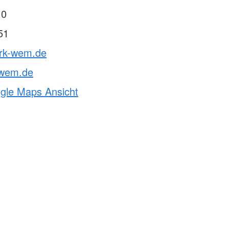
 0
51
drk-wem.de
-wem.de
ogle Maps Ansicht