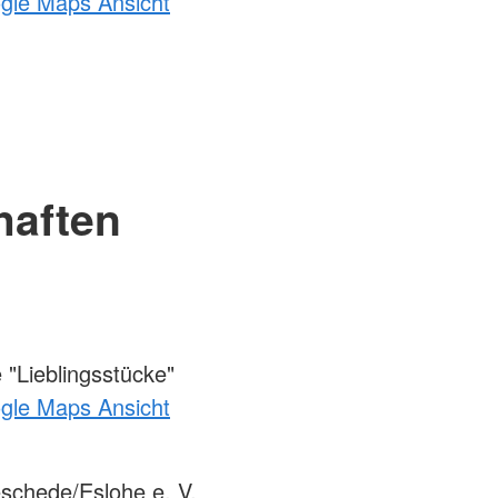
ogle Maps Ansicht
haften
"Lieblingsstücke"
ogle Maps Ansicht
chede/Eslohe e. V.