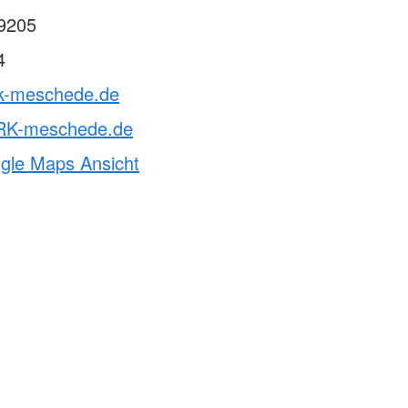
9205
4
rk-meschede.de
RK-meschede.de
ogle Maps Ansicht