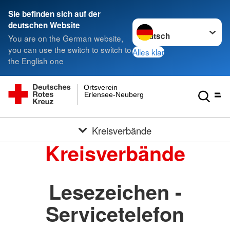
Sie befinden sich auf der
Sprache wechseln zu
deutschen Website
You are on the German website,
you can use the switch to switch to
Alles klar
the English one
Ortsverein
Erlensee-Neuberg
Kreisverbände
Kreisverbände
Lesezeichen -
Servicetelefon