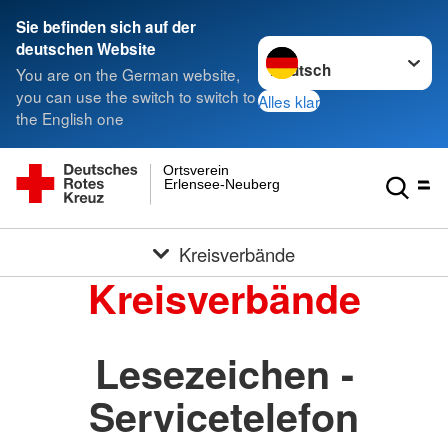
Sie befinden sich auf der
Sprache wechseln zu
deutschen Website
You are on the German website,
you can use the switch to switch to
Alles klar
the English one
Ortsverein
Erlensee-Neuberg
Kreisverbände
Kreisverbände
Lesezeichen -
Servicetelefon