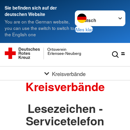
Sie befinden sich auf der
Sprache wechseln zu
deutschen Website
You are on the German website,
you can use the switch to switch to
Alles klar
the English one
Ortsverein
Erlensee-Neuberg
Kreisverbände
Kreisverbände
Lesezeichen -
Servicetelefon