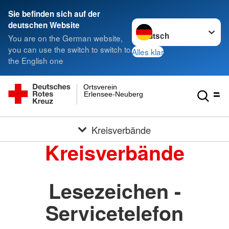
Sie befinden sich auf der
Sprache wechseln zu
deutschen Website
You are on the German website,
you can use the switch to switch to
Alles klar
the English one
Ortsverein
Erlensee-Neuberg
Kreisverbände
Kreisverbände
Lesezeichen -
Servicetelefon