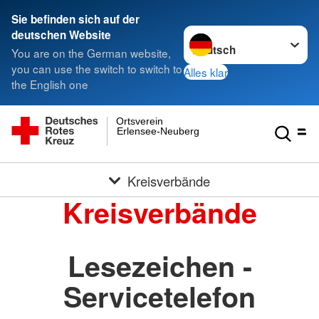
Sie befinden sich auf der
Sprache wechseln zu
deutschen Website
You are on the German website,
you can use the switch to switch to
Alles klar
the English one
Ortsverein
Erlensee-Neuberg
Kreisverbände
Kreisverbände
Lesezeichen -
Servicetelefon