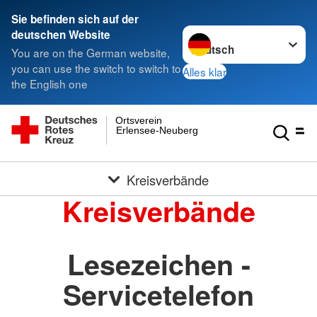
Sie befinden sich auf der
Sprache wechseln zu
deutschen Website
You are on the German website,
you can use the switch to switch to
Alles klar
the English one
Ortsverein
Erlensee-Neuberg
Kreisverbände
Kreisverbände
Lesezeichen -
Servicetelefon