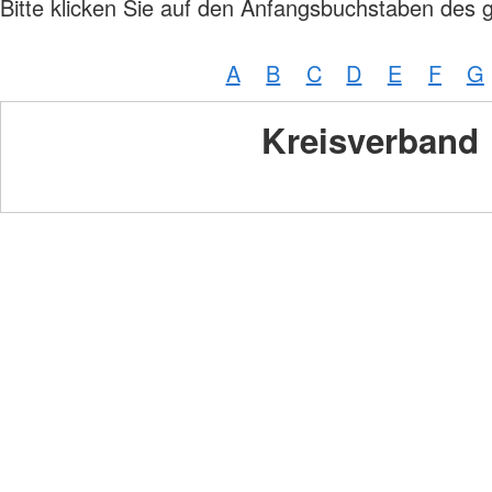
Bitte klicken Sie auf den Anfangsbuchstaben des 
A
B
C
D
E
F
G
Kreisverband