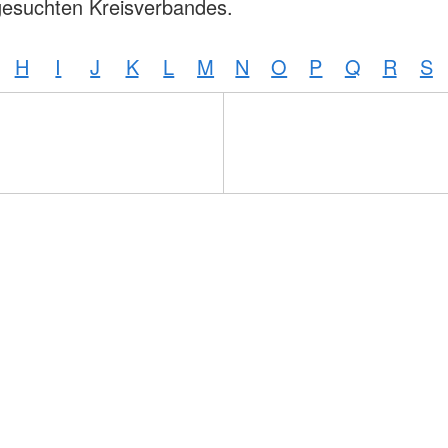
gesuchten Kreisverbandes.
H
I
J
K
L
M
N
O
P
Q
R
S