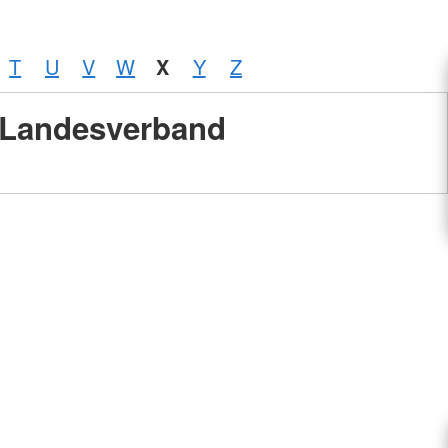
T
U
V
W
X
Y
Z
Landesverband