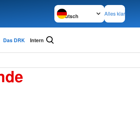
Sprache wechseln zu
Alles klar
Das DRK
Intern
nde