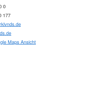
0 0
0 177
rklvnds.de
ds.de
ogle Maps Ansicht