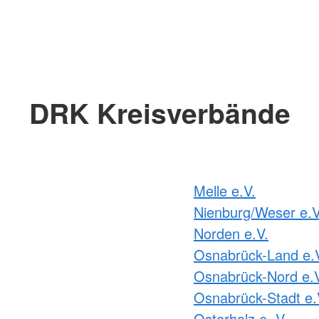
DRK Kreisverbände
Melle e.V.
Nienburg/Weser e.V
Norden e.V.
Osnabrück-Land e.
Osnabrück-Nord e.
Osnabrück-Stadt e.
Osterholz e. V.