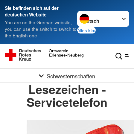
Sie befinden sich auf der
Sprache wechseln zu
deutschen Website
You are on the German website,
you can use the switch to switch to
Alles klar
the English one
Ortsverein
Erlensee-Neuberg
Schwesternschaften
Lesezeichen -
Servicetelefon