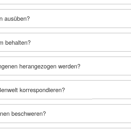
on ausüben?
um behalten?
fangenen herangezogen werden?
ßenwelt korrespondieren?
genen beschweren?