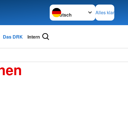
Sprache wechseln zu
Alles klar
Das DRK
Intern
enen