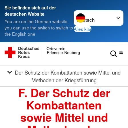
Sie befinden sich auf der
Sprache wechseln zu
deutschen Website
You are on the German website,
you can use the switch to switch to
Alles klar
the English one
Ortsverein
Erlensee-Neuberg
Der Schutz der Kombattanten sowie Mittel und
Methoden der Kriegsführung
F. Der Schutz der
Kombattanten
sowie Mittel und