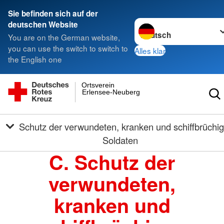
Sie befinden sich auf der
Sprache wechseln zu
deutschen Website
You are on the German website,
you can use the switch to switch to
Alles klar
the English one
Ortsverein
Erlensee-Neuberg
Schutz der verwundeten, kranken und schiffbrüchigen
Soldaten
C. Schutz der
verwundeten,
kranken und